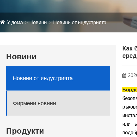
У дома
Новини
Новини от индустрията
Как 
Новини
сред
202
Новини от индустрията
Бордо
безоп
Фирмени новини
ръково
инстал
или т
Продукти
подобр