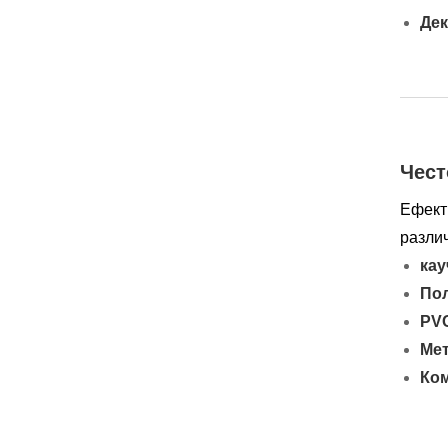
Дек
Чест
Ефект
различ
кау
Пол
PV
Мет
Ко