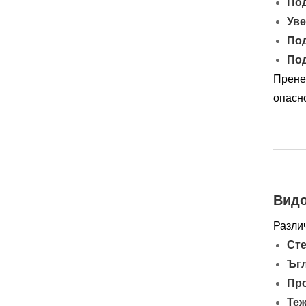
Под
Уве
Под
Под
Прене
опасно
Видо
Разли
Сте
Ъг
Про
Теж