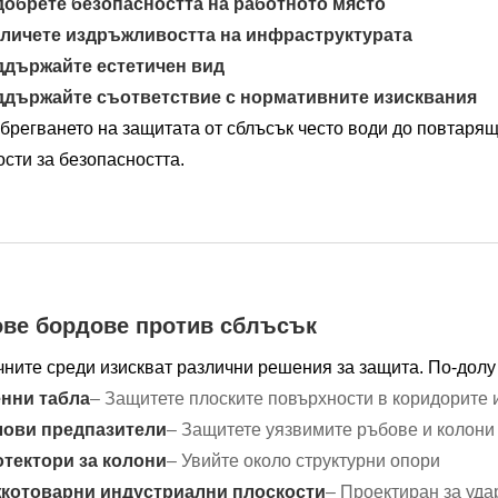
обрете безопасността на работното място
личете издръжливостта на инфраструктурата
държайте естетичен вид
държайте съответствие с нормативните изисквания
брегването на защитата от сблъсък често води до повтарящ
сти за безопасността.
ве бордове против сблъсък
чните среди изискват различни решения за защита. По-долу
нни табла
– Защитете плоските повърхности в коридорите 
лови предпазители
– Защитете уязвимите ръбове и колони
тектори за колони
– Увийте около структурни опори
котоварни индустриални плоскости
– Проектиран за уда