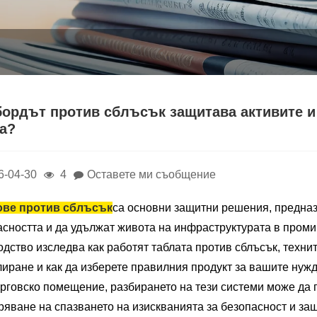
бордът против сблъсък защитава активите 
а?
6-04-30
4
Оставете ми съобщение
ве против сблъсък
са основни защитни решения, предназ
асността и да удължат живота на инфраструктурата в проми
дство изследва как работят таблата против сблъсък, техни
иране и как да изберете правилния продукт за вашите нужд
ърговско помещение, разбирането на тези системи може да 
яване на спазването на изискванията за безопасност и защ