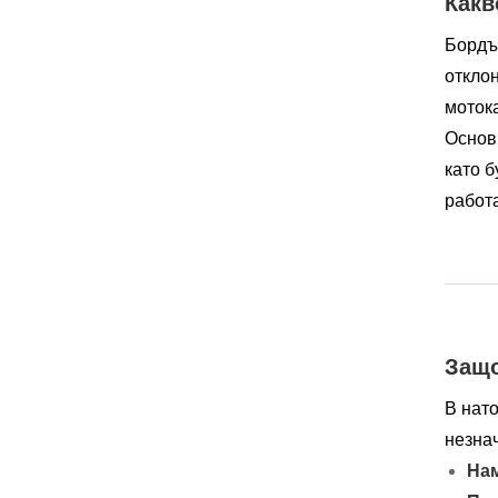
Какв
Бордът
отклон
мотока
Основ
като б
работа
Защо
В нат
незнач
Нам