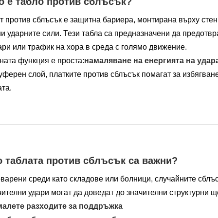
о е табло против сблъсък?
 против сблъсък е защитна бариера, монтирана върху стени
и ударните сили. Тези табла са предназначени да предотвр
ри или трафик на хора в среда с голямо движение.
ната функция е проста:
намаляване на енергията на удар
уферен слой, платките против сблъсък помагат за избягван
та.
 таблата против сблъсък са важни?
оварени среди като складове или болници, случайните сблъ
ителни удари могат да доведат до значителни структурни щ
алете разходите за поддръжка