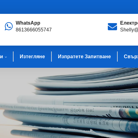
WhatsApp
Електр
8613666055747
Shelly@
и
Изтегляне
Изпратете Запитване
Свърж