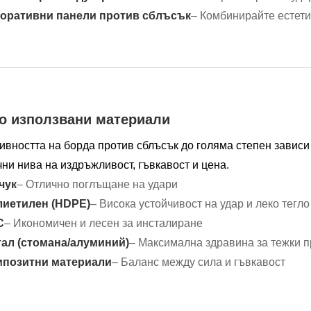
оративни панели против сблъсък
– Комбинирайте естети
о използвани материали
ивността на борда против сблъсък до голяма степен зависи
ни нива на издръжливост, гъвкавост и цена.
чук
– Отлично поглъщане на удари
иетилен (HDPE)
– Висока устойчивост на удар и леко тегло
C
– Икономичен и лесен за инсталиране
ал (стомана/алуминий)
– Максимална здравина за тежки 
мпозитни материали
– Баланс между сила и гъвкавост