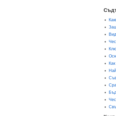
Съд
Как
Защ
Вид
Чес
Клю
Осн
Как
Най
Съв
Сра
Бъд
Чес
Свъ