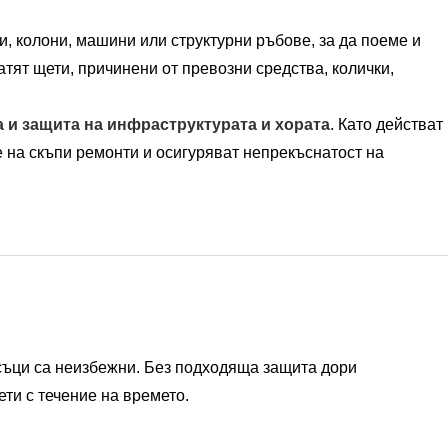
, колони, машини или структурни ръбове, за да поеме и
атят щети, причинени от превозни средства, колички,
а и защита на инфраструктурата и хората
. Като действат
е на скъпи ремонти и осигуряват непрекъснатост на
съци са неизбежни. Без подходяща защита дори
ети с течение на времето.