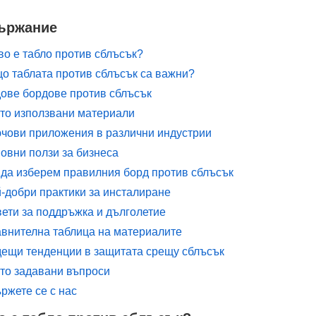
ържание
во е табло против сблъсък?
о таблата против сблъсък са важни?
ове бордове против сблъсък
то използвани материали
чови приложения в различни индустрии
овни ползи за бизнеса
 да изберем правилния борд против сблъсък
-добри практики за инсталиране
ети за поддръжка и дълголетие
внителна таблица на материалите
ещи тенденции в защитата срещу сблъсък
то задавани въпроси
ржете се с нас